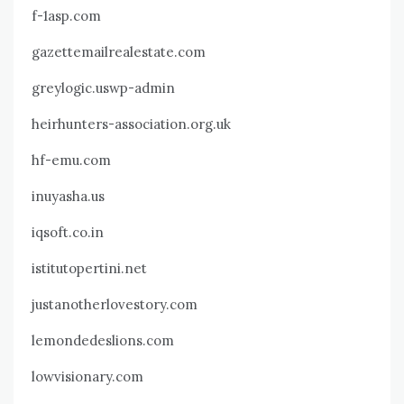
f-1asp.com
gazettemailrealestate.com
greylogic.uswp-admin
heirhunters-association.org.uk
hf-emu.com
inuyasha.us
iqsoft.co.in
istitutopertini.net
justanotherlovestory.com
lemondedeslions.com
lowvisionary.com