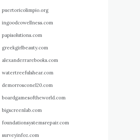
puertoricolimpio.org
ingoodcowellness.com
papisolutions.com
greekgirlbeauty.com
alexanderrarebooks.com
watertreefulshear.com
demorrosconel20.com
boardgamesoftheworld.com
bigscreenlab.com
foundationsystemsrepair.com
surveyinfoz.com