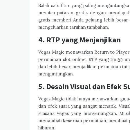
Salah satu fitur yang paling menguntungka
memicu putaran gratis dengan mendapatk
gratis memberi Anda peluang lebih besa
mengeluarkan taruhan tambahan.
4. RTP yang Menjanjikan
Vegas Magic menawarkan Return to Player (
permainan slot online. RTP yang tinggi 
dan lebih besar, menjadikan permainan ini 
menguntungkan.
5. Desain Visual dan Efek 
Vegas Magic tidak hanya menawarkan gamep
dan efek suara yang sangat menarik. Visu
suasana Vegas yang menyenangkan. Musik
menambah keseruan permainan, membuat pe
hiburan.