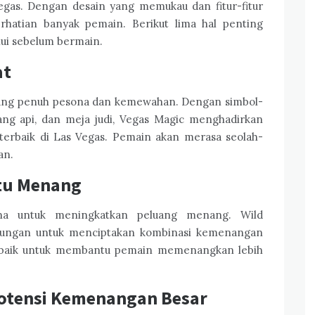
gas. Dengan desain yang memukau dan fitur-fitur
erhatian banyak pemain. Berikut lima hal penting
ui sebelum bermain.
at
ang penuh pesona dan kemewahan. Dengan simbol-
ang api, dan meja judi, Vegas Magic menghadirkan
terbaik di Las Vegas. Pemain akan merasa seolah-
an.
ntu Menang
una untuk meningkatkan peluang menang. Wild
ulungan untuk menciptakan kombinasi kemenangan
gat baik untuk membantu pemain memenangkan lebih
Potensi Kemenangan Besar