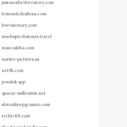
justanotherlovestory.com
lemondedeslions.com
lowvisionary.com
machupicchutours.travel
maicoakiba.com
naruto-pictures.us
net9k.com
pondok.app
quazar-millenium.net
slotonlinepgcasino.com
techtv101.com