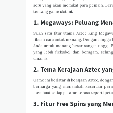
seru yang akan memikat para pemain. Berik
tentang game slot ini.
1. Megaways: Peluang Men
Salah satu fitur utama Aztec King Mega
ribuan cara untuk menang. Dengan hingga 11
Anda untuk menang besar sangat tinggi. 
yang lebih fleksibel dan beragam, sehi
dinamis.
2. Tema Kerajaan Aztec y
Game ini berlatar di kerajaan Aztec, dengan
berharga yang menambah keseruan permai
membuat setiap putaran terasa seperti petu
3. Fitur Free Spins yang 