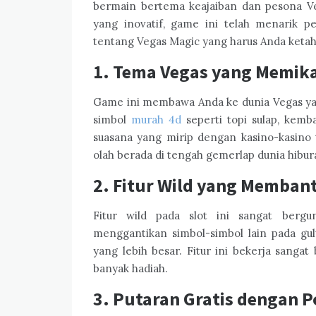
bermain bertema keajaiban dan pesona Ve
yang inovatif, game ini telah menarik p
tentang Vegas Magic yang harus Anda ketah
1. Tema Vegas yang Memik
Game ini membawa Anda ke dunia Vegas y
simbol
murah 4d
seperti topi sulap, kemb
suasana yang mirip dengan kasino-kasino 
olah berada di tengah gemerlap dunia hibur
2. Fitur Wild yang Memba
Fitur wild pada slot ini sangat berg
menggantikan simbol-simbol lain pada g
yang lebih besar. Fitur ini bekerja san
banyak hadiah.
3. Putaran Gratis dengan 