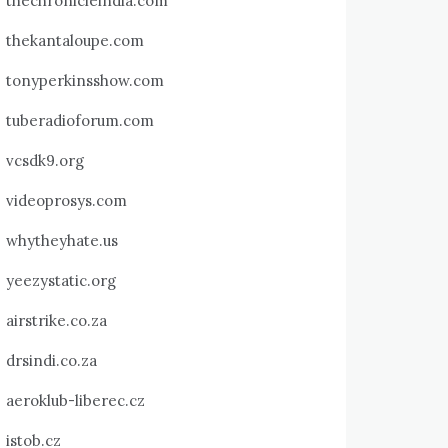
thechronicleindia.com
thekantaloupe.com
tonyperkinsshow.com
tuberadioforum.com
vcsdk9.org
videoprosys.com
whytheyhate.us
yeezystatic.org
airstrike.co.za
drsindi.co.za
aeroklub-liberec.cz
istob.cz