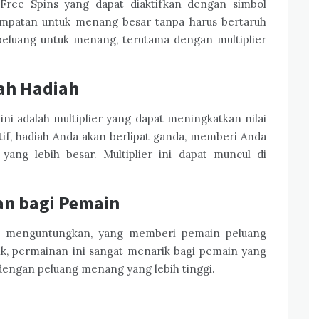
ree Spins yang dapat diaktifkan dengan simbol
sempatan untuk menang besar tanpa harus bertaruh
 peluang untuk menang, terutama dengan multiplier
ah Hadiah
ini adalah multiplier yang dapat meningkatkan nilai
tif, hadiah Anda akan berlipat ganda, memberi Anda
ng lebih besar. Multiplier ini dapat muncul di
n bagi Pemain
g menguntungkan, yang memberi pemain peluang
k, permainan ini sangat menarik bagi pemain yang
dengan peluang menang yang lebih tinggi.