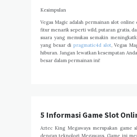
Kesimpulan
Vegas Magic adalah permainan slot onlin
fitur menarik seperti wild, putaran gratis,
suara yang memukau semakin meningkatk
yang besar di
pragmatic4d slot
, Vegas M
hiburan. Jangan lewatkan kesempatan And
besar dalam permainan ini!
5 Informasi Game Slot Onl
Aztec King Megaways merupakan game sl
dengan teknologi Megaways. Game ini men