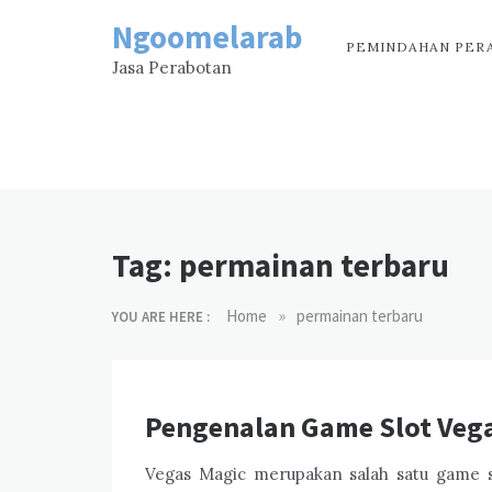
Skip
Ngoomelarab
to
content
PEMINDAHAN PER
Jasa Perabotan
Tag:
permainan terbaru
»
Home
permainan terbaru
YOU ARE HERE :
Pengenalan Game Slot Veg
Vegas Magic merupakan salah satu game 