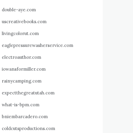
double-aye.com
uscreativebooks.com
livingcolorut.com
eaglepressurewasherservice.com
electroauthor.com
iowansformiller.com
rainycamping.com
expectthegreatutah.com
what-is-bpm.com
bniembarcadero.com
coldcutsproductions.com